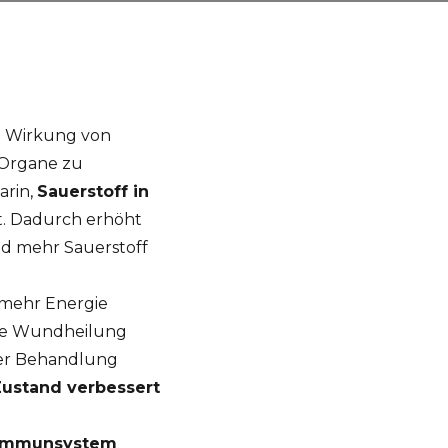
e Wirkung von
 Organe zu
arin,
Sauerstoff in
ist. Dadurch erhöht
und mehr Sauerstoff
 mehr Energie
die Wundheilung
er Behandlung
Zustand verbessert
Immunsystem