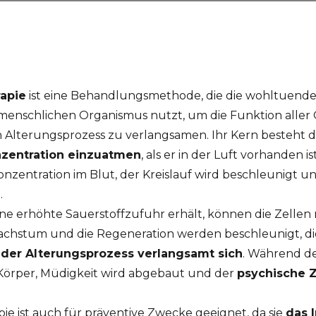
rapie
ist eine Behandlungsmethode, die die wohltuend
 menschlichen Organismus nutzt, um die Funktion aller
 Alterungsprozess zu verlangsamen. Ihr Kern besteht d
nzentration einzuatmen
, als er in der Luft vorhanden 
konzentration im Blut, der Kreislauf wird beschleunigt 
.
ne erhöhte Sauerstoffzufuhr erhält, können die Zellen
achstum und die Regeneration werden beschleunigt, 
d
der Alterungsprozess verlangsamt sich
. Während d
 Körper, Müdigkeit wird abgebaut und der
psychische 
pie ist auch für präventive Zwecke geeignet, da sie
das 