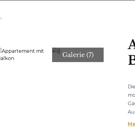
n
Galerie
(7)
Di
mo
Gä
Au
Me