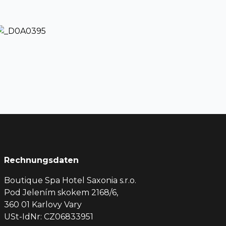
Rechnungsdaten
Boutique Spa Hotel Saxonia s.r.o.
Pod Jelením skokem 2168/6,
360 01 Karlovy Vary
USt-IdNr: CZ06833951