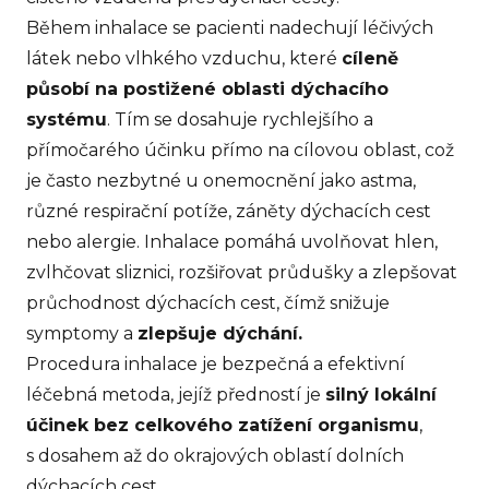
Během inhalace se pacienti nadechují léčivých
látek nebo vlhkého vzduchu, které
cíleně
působí na postižené oblasti dýchacího
systému
. Tím se dosahuje rychlejšího a
přímočarého účinku přímo na cílovou oblast, což
je často nezbytné u onemocnění jako astma,
různé respirační potíže, záněty dýchacích cest
nebo alergie. Inhalace pomáhá uvolňovat hlen,
zvlhčovat sliznici, rozšiřovat průdušky a zlepšovat
průchodnost dýchacích cest, čímž snižuje
symptomy a
zlepšuje dýchání.
Procedura inhalace je bezpečná a efektivní
léčebná metoda, jejíž předností je
silný lokální
účinek bez celkového zatížení organismu
,
s dosahem až do okrajových oblastí dolních
dýchacích cest.