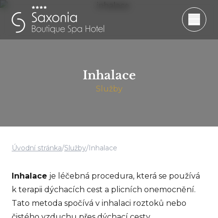
Inhalace
Služby
Úvodní stránka
/
Služby
/
Inhalace
Inhalace
je léčebná procedura, která se používá
k terapii dýchacích cest a plicních onemocnění.
Tato metoda spočívá v inhalaci roztoků nebo
čistého vzduchu přes dýchací cesty.