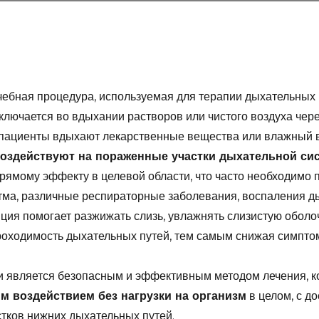
чебная процедура, используемая для терапии дыхательных 
аключается во вдыхании растворов или чистого воздуха чер
пациенты вдыхают лекарственные вещества или влажный в
оздействуют на пораженные участки дыхательной си
рямому эффекту в целевой области, что часто необходимо п
стма, различные респираторные заболевания, воспаления д
яция помогает разжижать слизь, увлажнять слизистую оболо
роходимость дыхательных путей, тем самым снижая симпт
 является безопасным и эффективным методом лечения, к
 воздействием без нагрузки на организм
в целом, с д
тков нижних дыхательных путей.