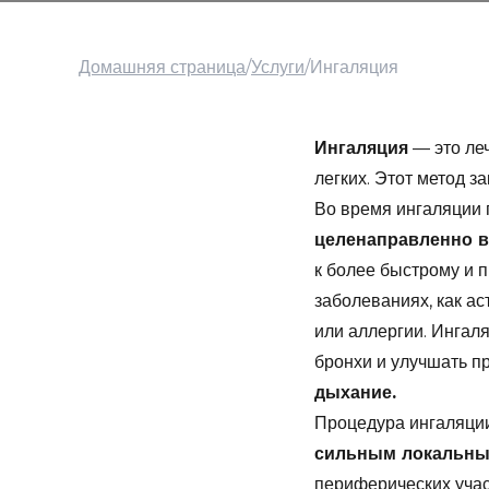
Домашняя страница
/
Услуги
/
Ингаляция
Ингаляция
— это ле
легких. Этот метод з
Во время ингаляции 
целенаправленно в
к более быстрому и п
заболеваниях, как а
или аллергии. Ингал
бронхи и улучшать п
дыхание.
Процедура ингаляции
сильным локальным
периферических учас