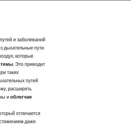
путей и заболеваний
ез дыхательные пути.
оздух, которые
стемы
. Это приводит
ри таких
ыхательных путей
чку, расширять
омы и
облегчая
оторый отличается
остижением даже